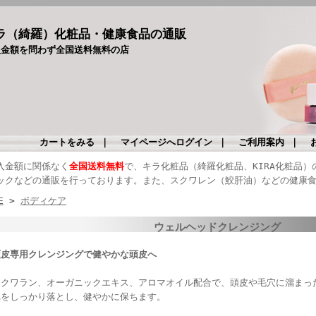
ラ（綺羅）化粧品・健康食品の通販
入金額を問わず全国送料無料の店
カートをみる
｜
マイページへログイン
｜
ご利用案内
｜
入金額に関係なく
全国送料無料
で、キラ化粧品（綺羅化粧品、KIRA化粧品
ックなどの通販を行っております。また、スクワレン（鮫肝油）などの健康
E
>
ボディケア
ウェルヘッドクレンジング
頭皮専用クレンジングで健やかな頭皮へ
スクワラン、オーガニックエキス、アロマオイル配合で、頭皮や毛穴に溜まっ
れをしっかり落とし、健やかに保ちます。