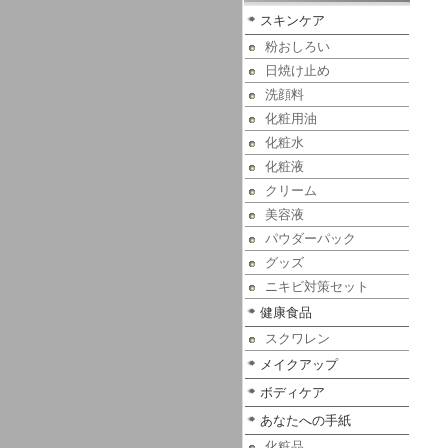
スキンケア
粉おしろい
日焼け止め
洗顔料
化粧用油
化粧水
化粧液
クリーム
美容液
パウダーパック
グッズ
ニキビ対策セット
健康食品
スクワレン
メイクアップ
ボディケア
あなたへの手紙
化粧品