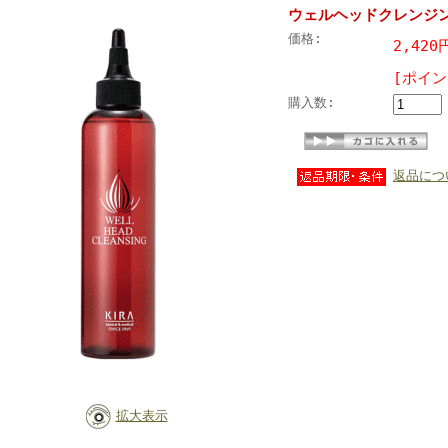
ウェルヘッドクレンジ
価格:
2,420
[ポイン
購入数:
返品につ
拡大表示