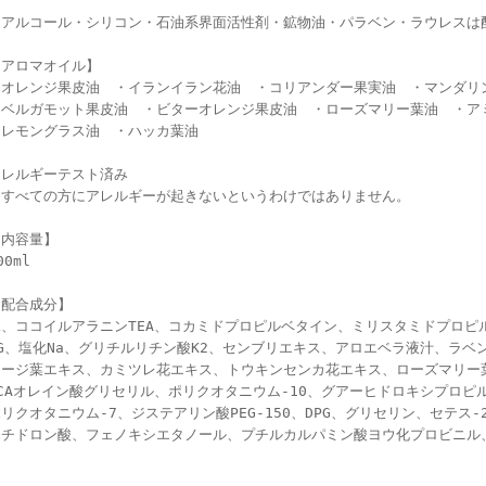
※アルコール・シリコン・石油系界面活性剤・鉱物油・パラベン・ラウレスは
【アロマオイル】
・オレンジ果皮油 ・イランイラン花油 ・コリアンダー果実油 ・マンダリ
・ベルガモット果皮油 ・ビターオレンジ果皮油 ・ローズマリー葉油 ・ア
・レモングラス油 ・ハッカ葉油
アレルギーテスト済み
※すべての方にアレルギーが起きないというわけではありません。
【内容量】
00ml
【配合成分】
水、ココイルアラニンTEA、コカミドプロピルベタイン、ミリスタミドプロピル
BG、塩化Na、グリチルリチン酸K2、センブリエキス、アロエベラ液汁、ラベ
セージ葉エキス、カミツレ花エキス、トウキンセンカ花エキス、ローズマリー
PCAオレイン酸グリセリル、ポリクオタニウム-10、グアーヒドロキシプロピ
リクオタニウム-7、ジステアリン酸PEG-150、DPG、グリセリン、セテス-
エチドロン酸、フェノキシエタノール、プチルカルパミン酸ヨウ化プロビニル