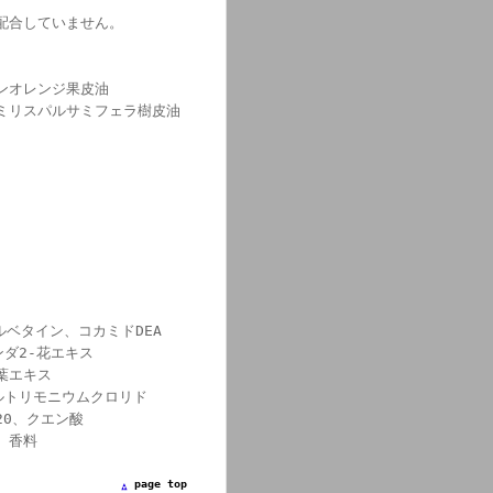
配合していません。
ンオレンジ果皮油
ミリスパルサミフェラ樹皮油
ベタイン、コカミドDEA
ンダ2-花エキス
葉エキス
ルトリモニウムクロリド
20、クエン酸
、香料
page top