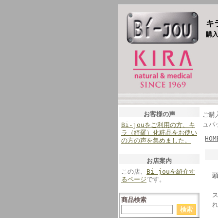
キ
購
お客様の声
ご購
ュパ
Bi-jouをご利用の方、キ
ラ（綺羅）化粧品をお使い
HOM
の方の声を集めました。
お店案内
この店、
Bi-jouを紹介す
るページ
です。
商品検索