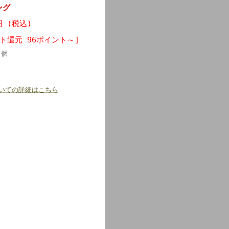
ング
円 (税込)
ト還元 96ポイント～]
個
いての詳細はこちら