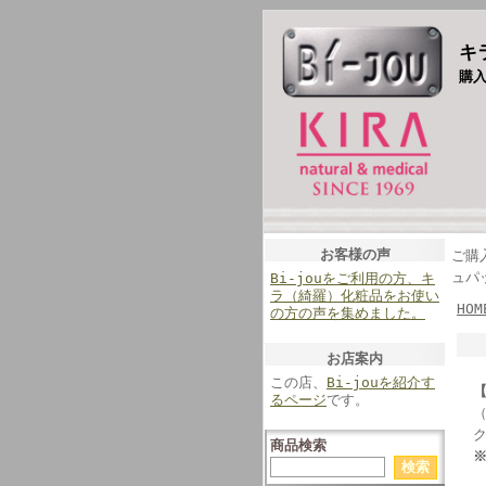
キ
購
お客様の声
ご購
ュパ
Bi-jouをご利用の方、キ
ラ（綺羅）化粧品をお使い
HOM
の方の声を集めました。
お店案内
この店、
Bi-jouを紹介す
るページ
です。
商品検索