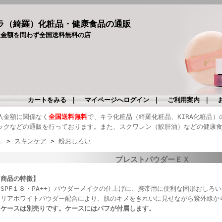
ラ（綺羅）化粧品・健康食品の通販
入金額を問わず全国送料無料の店
カートをみる
｜
マイページへログイン
｜
ご利用案内
｜
入金額に関係なく
全国送料無料
で、キラ化粧品（綺羅化粧品、KIRA化粧品
ックなどの通販を行っております。また、スクワレン（鮫肝油）などの健康
E
>
スキンケア
>
粉おしろい
プレストパウダーＥＸ
【商品の特徴】
（SPF１８・PA++）パウダーメイクの仕上げに、携帯用に便利な固形おしろ
クリアホワイトパウダー配合により、肌のキメをきれいに見せながら紫外線か
※ケースは別売りです。ケースにはパフが付属します。