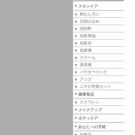
スキンケア
粉おしろい
日焼け止め
洗顔料
化粧用油
化粧水
化粧液
クリーム
美容液
パウダーパック
グッズ
ニキビ対策セット
健康食品
スクワレン
メイクアップ
ボディケア
あなたへの手紙
化粧品