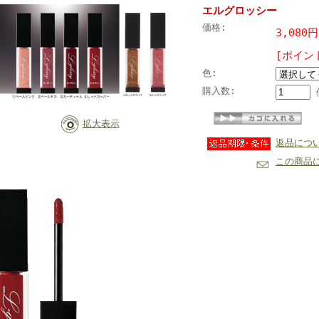
エルグロッシー
価格:
3,080
[ポイン
色:
購入数:
拡大表示
返品につ
この商品