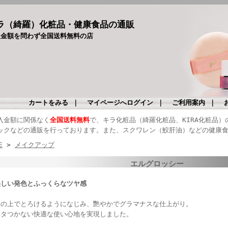
ラ（綺羅）化粧品・健康食品の通販
入金額を問わず全国送料無料の店
カートをみる
｜
マイページへログイン
｜
ご利用案内
｜
入金額に関係なく
全国送料無料
で、キラ化粧品（綺羅化粧品、KIRA化粧品
ックなどの通販を行っております。また、スクワレン（鮫肝油）などの健康
E
>
メイクアップ
エルグロッシー
美しい発色とふっくらなツヤ感
唇の上でとろけるようになじみ、艷やかでグラマナスな仕上がり。
ベタつかない快適な使い心地を実現しました。