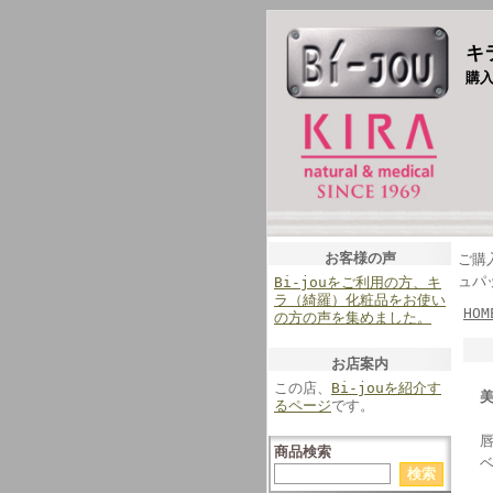
キ
購
お客様の声
ご購
ュパ
Bi-jouをご利用の方、キ
ラ（綺羅）化粧品をお使い
HOM
の方の声を集めました。
お店案内
この店、
Bi-jouを紹介す
るページ
です。
商品検索