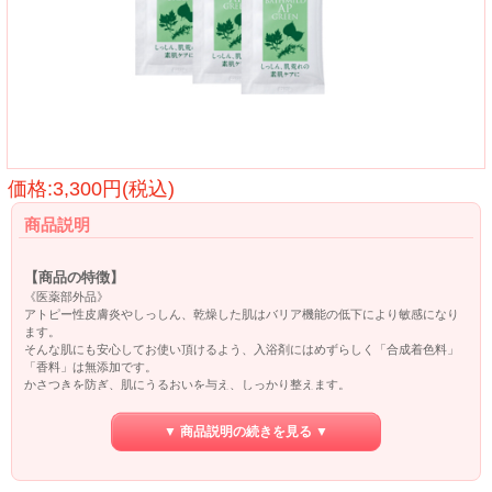
価格:3,300円(税込)
商品説明
【商品の特徴】
《医薬部外品》
アトピー性皮膚炎やしっしん、乾燥した肌はバリア機能の低下により敏感になり
ます。
そんな肌にも安心してお使い頂けるよう、入浴剤にはめずらしく「合成着色料」
「香料」は無添加です。
かさつきを防ぎ、肌にうるおいを与え、しっかり整えます。
▼ 商品説明の続きを見る ▼
【効能・効果】
荒れ性、しっしん、ひび、あかぎれ、しもやけ、にきび、あせも、肩のこり、冷
え性、疲労回復、腰痛、リウマチ、神経痛、うちみ、くじき、痔、産前産後の冷