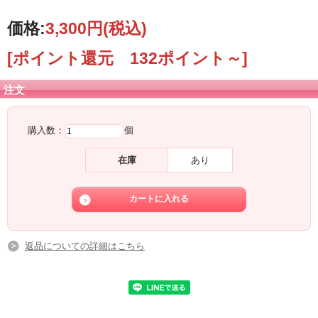
え性
価格:
3,300円
(税込)
【内容量】
25ｇ x 30包入
[ポイント還元 132ポイント～]
（従来ボトルタイプに比べ、分包3つ分お得になりました）
注文
【配合成分】
＜有効成分＞
炭酸水素Na/グリチルリチン酸2K
購入数：
個
＜その他成分＞
硫酸Na/スクワラン/レシチン/ヒノキオール/ヨモギエキス/シソエキス/ローズマリ
ー油/リボフラビン/シリカ/銅クロロフィリンNa/スルホコハク酸ジオクチルNa
在庫
あり
返品についての詳細はこちら