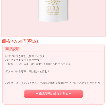
価格:4,950円(税込)
商品説明
研究に研究を重ねた新世代パウダー
パーフェクトフェイスパウダー
（粉おしろい）21g SPF20 PA++ color:ベビーベージュ
ダメージから守り、潤い肌へと育む！
パウダーメイクのパイオニアが30年の構想を繊細なカプセルに込めてあなたのお
肌へお届けします。
▼ 商品説明の続きを見る ▼
●セラミド配合
セラミド(コメヌカスフィンゴ糖脂質)が時間をかけてゆっくりお肌に溶け出しま
す。
パウダーを落としたあとも、お肌に徐々に浸透していきます。