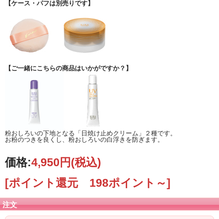
【ケース・パフは別売りです】
●しっとり感アップ
アミノ酸配合で保湿力が高く、水分蒸散も抑えます。
パウダーをつけた瞬間からお肌がしっとりしている感じがします。
●つけるだけでスキンケア
つければつけるほどお肌の状態がよくなります。
毎日つけることで常に角質層にセラミド(コメヌカスフィンゴ糖脂質)がある状態に
【ご一緒にこちらの商品はいかがですか？】
なります。
●色くすみしない
クリアライトパウダーが余分な皮脂を吸着し、サラサラ感と透明感を保ちます。
●撥水撥油コート
毛穴をふさがないから皮膚呼吸を妨げず、お肌にやさしい上に、汗や皮脂をはじ
くことで時間がたってもくすみません。
粉おしろいの下地となる「日焼け止めクリーム」２種です。
お粉のつきを良くし、粉おしろいの白浮きを防ぎます。
価格:
4,950円
(税込)
[ポイント還元 198ポイント～]
注文